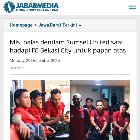
Skip
to
content
Homepage
»
Jawa Barat Terkini
»
Misi
balas
dendam
Misi balas dendam Sumsel United saat
Sumsel
hadapi FC Bekasi City untuk papan atas
United
saat
Monday, 29 December 2025
by
hadapi
Oban
by
Oban
FC
Bekasi
City
untuk
papan
atas