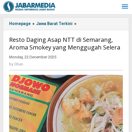
Skip
to
content
Homepage
»
Jawa Barat Terkini
»
Resto
Daging
Asap
Resto Daging Asap NTT di Semarang,
NTT
Aroma Smokey yang Menggugah Selera
di
Semarang,
Monday, 22 December 2025
by
Aroma
Oban
by
Oban
Smokey
yang
Menggugah
Selera