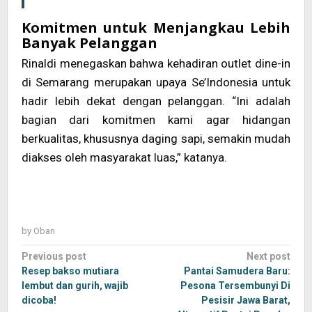
Komitmen untuk Menjangkau Lebih
Banyak Pelanggan
Rinaldi menegaskan bahwa kehadiran outlet dine-in
di Semarang merupakan upaya Se’Indonesia untuk
hadir lebih dekat dengan pelanggan. “Ini adalah
bagian dari komitmen kami agar hidangan
berkualitas, khususnya daging sapi, semakin mudah
diakses oleh masyarakat luas,” katanya.
by
Oban
Post
Previous post
Next post
navigation
Resep bakso mutiara
Pantai Samudera Baru:
lembut dan gurih, wajib
Pesona Tersembunyi Di
dicoba!
Pesisir Jawa Barat,