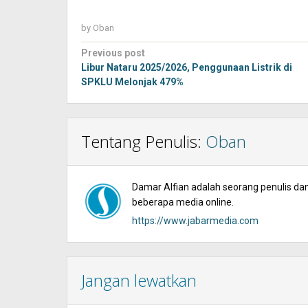
by
Oban
Post
Previous post
navigation
Libur Nataru 2025/2026, Penggunaan Listrik di
SPKLU Melonjak 479%
Tentang Penulis:
Oban
Damar Alfian adalah seorang penulis dan 
beberapa media online.
https://www.jabarmedia.com
Jangan lewatkan