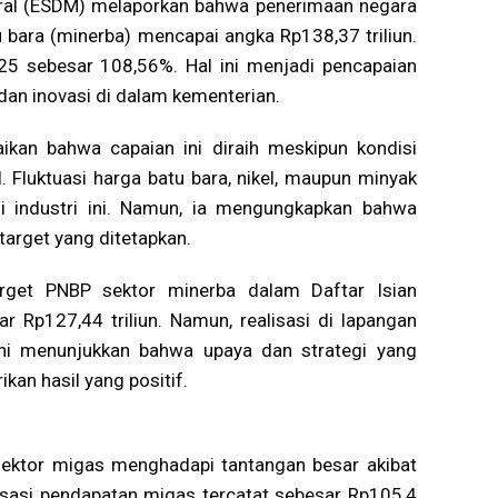
ral (ESDM) melaporkan bahwa penerimaan negara
 bara (minerba) mencapai angka Rp138,37 triliun.
025 sebesar 108,56%. Hal ini menjadi pencapaian
dan inovasi di dalam kementerian.
ikan bahwa capaian ini diraih meskipun kondisi
. Fluktuasi harga batu bara, nikel, maupun minyak
 industri ini. Namun, ia mengungkapkan bahwa
arget yang ditetapkan.
target PNBP sektor minerba dalam Daftar Isian
 Rp127,44 triliun. Namun, realisasi di lapangan
 Ini menunjukkan bahwa upaya dan strategi yang
kan hasil yang positif.
sektor migas menghadapi tantangan besar akibat
isasi pendapatan migas tercatat sebesar Rp105,4