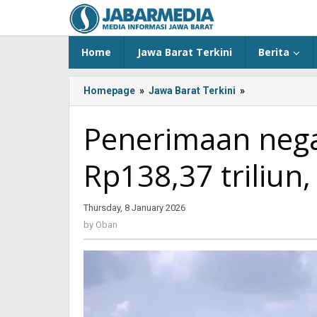
Skip
to
content
Home
Jawa Barat Terkini
Berita
Homepage
»
Jawa Barat Terkini
»
Penerimaan
negara
dari
Penerimaan nega
minerba
capai
Rp138,37 triliun,
Rp138,37
triliun,
migas
Thursday, 8 January 2026
by
gagal
Oban
target
by
Oban