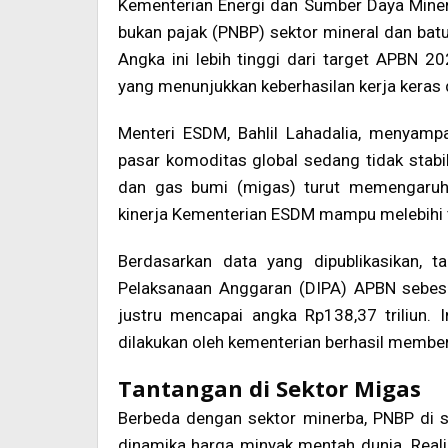
Kementerian Energi dan Sumber Daya Mine
bukan pajak (PNBP) sektor mineral dan batu
Angka ini lebih tinggi dari target APBN 2
yang menunjukkan keberhasilan kerja keras 
Menteri ESDM, Bahlil Lahadalia, menyampa
pasar komoditas global sedang tidak stabil
dan gas bumi (migas) turut memengaruhi
kinerja Kementerian ESDM mampu melebihi t
Berdasarkan data yang dipublikasikan, 
Pelaksanaan Anggaran (DIPA) APBN sebesar
justru mencapai angka Rp138,37 triliun.
dilakukan oleh kementerian berhasil memberi
Tantangan di Sektor Migas
Berbeda dengan sektor minerba, PNBP di 
dinamika harga minyak mentah dunia. Real