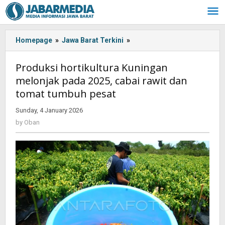
Skip
to
content
Homepage
»
Jawa Barat Terkini
»
Produksi
hortikultura
Kuningan
Produksi hortikultura Kuningan
melonjak
melonjak pada 2025, cabai rawit dan
pada
tomat tumbuh pesat
2025,
cabai
Sunday, 4 January 2026
by
rawit
Oban
by
Oban
dan
tomat
tumbuh
pesat