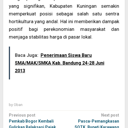
yang signifikan, Kabupaten Kuningan semakin
memperkuat posisi sebagai salah satu sentra
hortikultura yang andal. Hal ini memberikan dampak
positif bagi perekonomian masyarakat dan
menjaga stabilitas harga di pasar lokal.
Baca Juga:
Penerimaan Siswa Baru
SMA/MAK/SMKA Kab. Bandung 24-28 Juni
2013
by
Oban
Post
Previous post
Next post
navigation
Pemkab Bogor Kembali
Pasca-Pemangkasan
Gulirkan Relaksasi Pajak
SOTK, Bupati Karawang