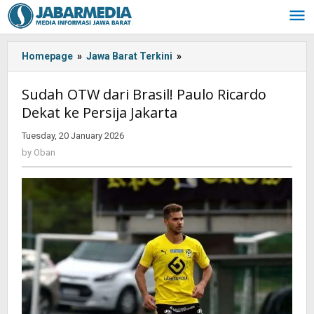
Skip
to
content
Homepage
»
Jawa Barat Terkini
»
Sudah
OTW
dari
Sudah OTW dari Brasil! Paulo Ricardo
Brasil!
Dekat ke Persija Jakarta
Paulo
Ricardo
Tuesday, 20 January 2026
by
Dekat
Oban
by
Oban
ke
Persija
Jakarta