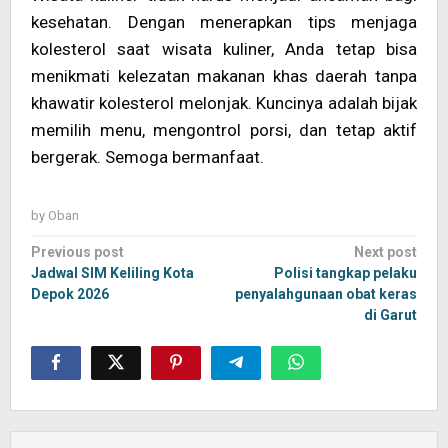
kesehatan. Dengan menerapkan tips menjaga
kolesterol saat wisata kuliner, Anda tetap bisa
menikmati kelezatan makanan khas daerah tanpa
khawatir kolesterol melonjak. Kuncinya adalah bijak
memilih menu, mengontrol porsi, dan tetap aktif
bergerak. Semoga bermanfaat.
by
Oban
Post
Previous post
Next post
navigation
Jadwal SIM Keliling Kota
Polisi tangkap pelaku
Depok 2026
penyalahgunaan obat keras
di Garut