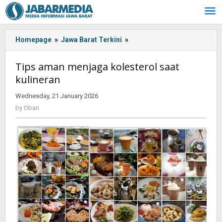
Skip
to
content
Homepage
»
Jawa Barat Terkini
»
Tips
aman
menjaga
Tips aman menjaga kolesterol saat
kolesterol
kulineran
saat
kulineran
Wednesday, 21 January 2026
by
Oban
by
Oban