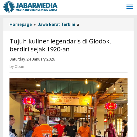
Skip
to
content
Homepage
»
Jawa Barat Terkini
»
Tujuh
kuliner
legendaris
Tujuh kuliner legendaris di Glodok,
di
berdiri sejak 1920-an
Glodok,
berdiri
Saturday, 24 January 2026
by
sejak
Oban
by
Oban
1920-
an