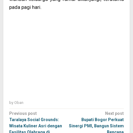
pada pagi hari.
by
Oban
Post
Previous post
Next post
navigation
Taralaya Social Grounds:
Bupati Bogor Perkuat
Wisata Kuliner Asri dengan
Sinergi PMI, Bangun Sistem
Fasilitas Olahraga di
Bencana