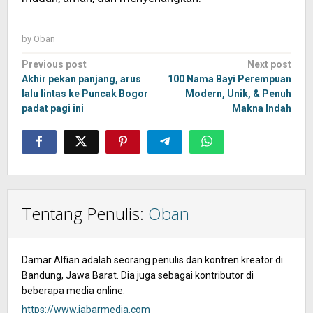
by
Oban
Post
Previous post
Next post
navigation
Akhir pekan panjang, arus
100 Nama Bayi Perempuan
lalu lintas ke Puncak Bogor
Modern, Unik, & Penuh
padat pagi ini
Makna Indah
Tentang Penulis:
Oban
Damar Alfian adalah seorang penulis dan kontren kreator di
Bandung, Jawa Barat. Dia juga sebagai kontributor di
beberapa media online.
https://www.jabarmedia.com