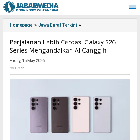
Skip
to
content
Homepage
»
Jawa Barat Terkini
»
Perjalanan
Lebih
Cerdas!
Perjalanan Lebih Cerdas! Galaxy S26
Galaxy
Series Mengandalkan AI Canggih
S26
Series
Friday, 15 May 2026
by
Mengandalkan
Oban
by
Oban
AI
Canggih