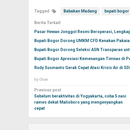
Tagged
Babakan Madang
bupati bogor
Berita Terkait
Pasar Hewan Jonggol Resmi Beroperasi, Lengka
Bupati Bogor Dorong UMKM CFD Kenakan Pakaian 
Bupati Bogor Dorong Seleksi ASN Transparan un
Bupati Bogor Apresiasi Kemenangan Timnas di P
Rudy Susmanto Gerak Cepat Atasi Krisis Air di SD
by
Oban
Post
Previous post
navigation
Sebelum beraktivitas di Yogyakarta, coba 5 nasi
rames dekat Malioboro yang mengenyangkan
cepat