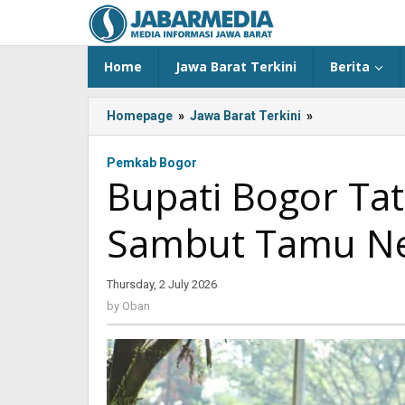
Skip
to
content
Home
Jawa Barat Terkini
Berita
Homepage
»
Jawa Barat Terkini
»
Bupati
Bogor
Tata
Pemkab Bogor
Babakan
Bupati Bogor Ta
Madang
Sambut
Sambut Tamu N
Tamu
Negara
Thursday, 2 July 2026
by
Oban
by
Oban