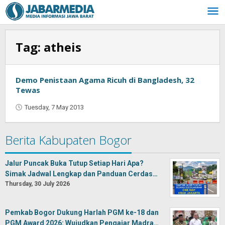
Skip
to
content
Tag:
atheis
Demo Penistaan Agama Ricuh di Bangladesh, 32
Tewas
Tuesday, 7 May 2013
by
Oban
Berita Kabupaten Bogor
Jalur Puncak Buka Tutup Setiap Hari Apa?
Simak Jadwal Lengkap dan Panduan Cerdas…
Thursday, 30 July 2026
Pemkab Bogor Dukung Harlah PGM ke-18 dan
PGM Award 2026: Wujudkan Pengajar Madra…