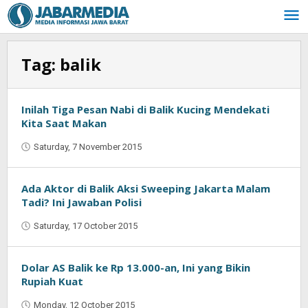
Skip
to
content
Tag:
balik
Inilah Tiga Pesan Nabi di Balik Kucing Mendekati
Kita Saat Makan
Saturday, 7 November 2015
by
Jaenal
Indra
Saputra
Ada Aktor di Balik Aksi Sweeping Jakarta Malam
Tadi? Ini Jawaban Polisi
Saturday, 17 October 2015
by
Oban
Dolar AS Balik ke Rp 13.000-an, Ini yang Bikin
Rupiah Kuat
Monday, 12 October 2015
by