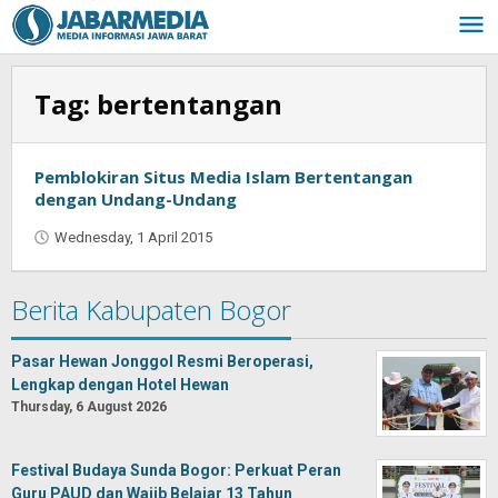
Skip
to
content
Tag:
bertentangan
Pemblokiran Situs Media Islam Bertentangan
dengan Undang-Undang
Wednesday, 1 April 2015
by
Jaenal
Indra
Berita Kabupaten Bogor
Saputra
Pasar Hewan Jonggol Resmi Beroperasi,
Lengkap dengan Hotel Hewan
Thursday, 6 August 2026
Festival Budaya Sunda Bogor: Perkuat Peran
Guru PAUD dan Wajib Belajar 13 Tahun