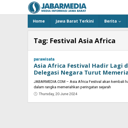
Skip
to
content
Home
Jawa Barat Terkini
Berita
Tag:
Festival Asia Africa
parawisata
Asia Africa Festival Hadir Lagi d
Delegasi Negara Turut Memeri
JABARMEDIA.COM – Asia Africa Festival akan kembali hadir
dalam rangka memeriahkan peringatan sejarah
Thursday, 20 June 2024
by
Oban