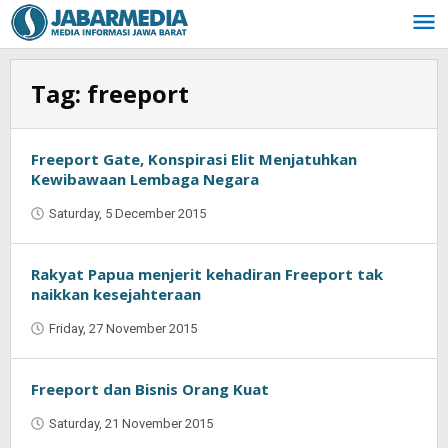
Skip
to
content
Tag:
freeport
Freeport Gate, Konspirasi Elit Menjatuhkan
Kewibawaan Lembaga Negara
Saturday, 5 December 2015
by
Jaenal
Indra
Saputra
Rakyat Papua menjerit kehadiran Freeport tak
naikkan kesejahteraan
Friday, 27 November 2015
by
Jaenal
Indra
Saputra
Freeport dan Bisnis Orang Kuat
Saturday, 21 November 2015
by
Jaenal