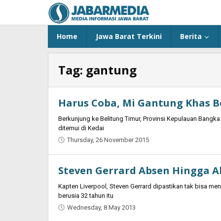
Skip
to
content
Home
Jawa Barat Terkini
Berita
Tag:
gantung
Harus Coba, Mi Gantung Khas B
Berkunjung ke Belitung Timur, Provinsi Kepulauan Bangka 
ditemui di Kedai
Thursday, 26 November 2015
by
Oban
Steven Gerrard Absen Hingga 
Kapten Liverpool, Steven Gerrard dipastikan tak bisa me
berusia 32 tahun itu
Wednesday, 8 May 2013
by
Oban