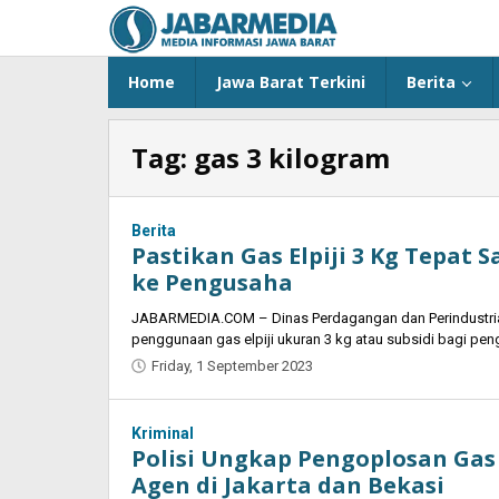
Skip
to
content
Home
Jawa Barat Terkini
Berita
Tag:
gas 3 kilogram
Berita
Pastikan Gas Elpiji 3 Kg Tepat 
ke Pengusaha
JABARMEDIA.COM – Dinas Perdagangan dan Perindustria
penggunaan gas elpiji ukuran 3 kg atau subsidi bagi p
Friday, 1 September 2023
by
Oban
Kriminal
Polisi Ungkap Pengoplosan Gas 
Agen di Jakarta dan Bekasi