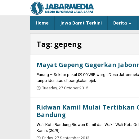
Skip
to
content
Home
Jawa Barat Terkini
Berita
Tag:
gepeng
Mayat Gepeng Gegerkan Jabon
Parung – Sekitar pukul 09:00 WIB warga Desa Jabonmeka
tanpa identitas di pangkalan ojek
Tuesday, 27 October 2015
by
Oban
Ridwan Kamil Mulai Tertibkan 
Bandung
Wali Kota Bandung Ridwan Kamil dan Wakil Wali Kota Ode
Kamis (26/9).
Friday, 27 September 2013
by