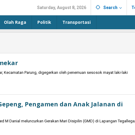
Saturday, August 8, 2026
Search
T
Olah Raga
Politik
Transportasi
mekar
r, Kecamatan Parung, digegerkan oleh penemuan sesosok mayat laki-laki
Gepeng, Pengamen dan Anak Jalanan di
d M Danial meluncurkan Gerakan Mari Disipilin (GMD) di Lapangan Tegallega