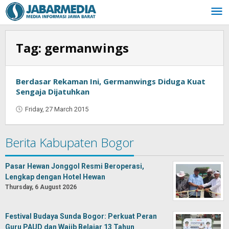
Skip
to
content
Tag:
germanwings
Berdasar Rekaman Ini, Germanwings Diduga Kuat
Sengaja Dijatuhkan
Friday, 27 March 2015
by
Jaenal
Indra
Berita Kabupaten Bogor
Saputra
Pasar Hewan Jonggol Resmi Beroperasi,
Lengkap dengan Hotel Hewan
Thursday, 6 August 2026
Festival Budaya Sunda Bogor: Perkuat Peran
Guru PAUD dan Wajib Belajar 13 Tahun