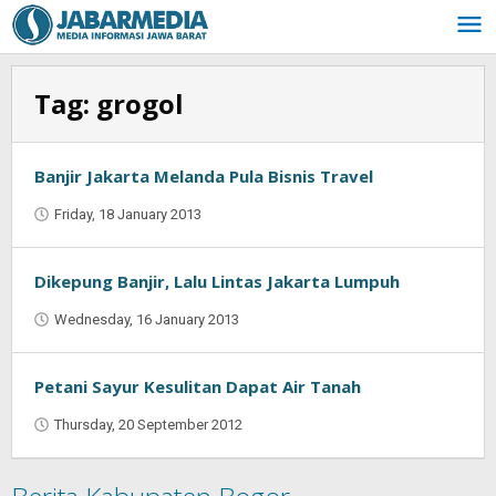
Skip
to
content
Tag:
grogol
Banjir Jakarta Melanda Pula Bisnis Travel
Friday, 18 January 2013
by
Oban
Dikepung Banjir, Lalu Lintas Jakarta Lumpuh
Wednesday, 16 January 2013
by
Oban
Petani Sayur Kesulitan Dapat Air Tanah
Thursday, 20 September 2012
by
Oban