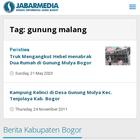
Skip
to
content
Tag:
gunung malang
Peristiwa
Truk Mengangkut Hebel menabrak
Dua Rumah di Gunung Mulya Bogor
Sunday, 21 May 2023
by
Muhammad
Purnama
Kampung Kelinci di Desa Gunung Mulya Kec.
Tenjolaya Kab. Bogor
Thursday, 24 November 2011
by
Oban
Berita Kabupaten Bogor