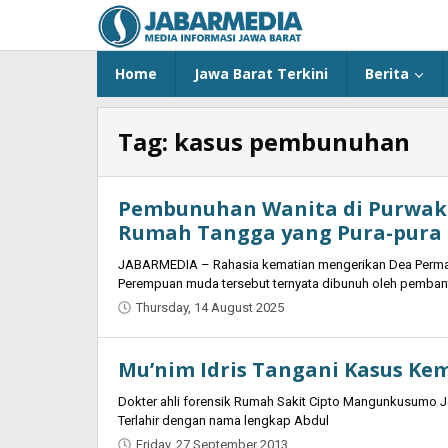
Skip
to
content
Home
Jawa Barat Terkini
Berita
Tag:
kasus pembunuhan
Pembunuhan Wanita di Purwak
Rumah Tangga yang Pura-pura
JABARMEDIA – Rahasia kematian mengerikan Dea Permata 
Perempuan muda tersebut ternyata dibunuh oleh pembant
Thursday, 14 August 2025
by
Oban
Mu’nim Idris Tangani Kasus Ke
Dokter ahli forensik Rumah Sakit Cipto Mangunkusumo Jaka
Terlahir dengan nama lengkap Abdul
Friday, 27 September 2013
by