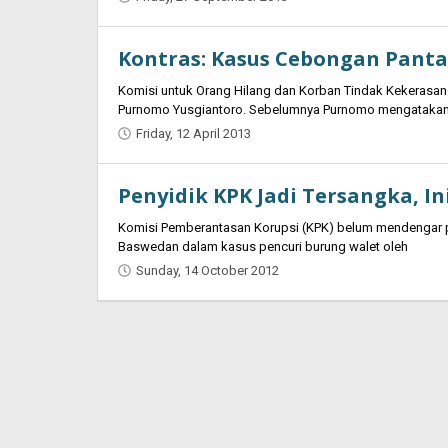
Oban
Kontras: Kasus Cebongan Pant
Komisi untuk Orang Hilang dan Korban Tindak Kekerasan
Purnomo Yusgiantoro. Sebelumnya Purnomo mengatakan
Friday, 12 April 2013
by
Oban
Penyidik KPK Jadi Tersangka, I
Komisi Pemberantasan Korupsi (KPK) belum mendengar pe
Baswedan dalam kasus pencuri burung walet oleh
Sunday, 14 October 2012
by
Oban