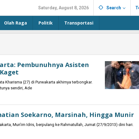
Saturday, August 8, 2026
Search
T
Olah Raga
Politik
Transportasi
arta: Pembunuhnya Asisten
 Kaget
Kharisma (27) di Purwakarta akhirnya terbongkar.
unya sendiri, Ade
matian Soekarno, Marsinah, Hingga Munir
rta, Mun’im Idris, berpulang ke Rahmatullah, Jumat (27/9/2013) dini hari.