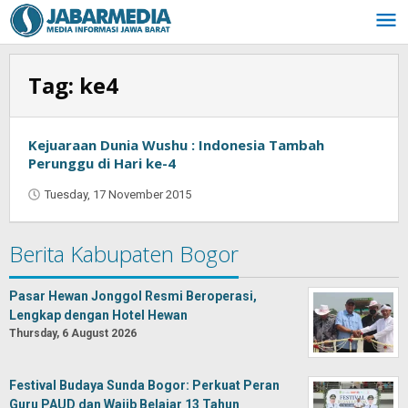
Skip
to
content
Tag:
ke4
Kejuaraan Dunia Wushu : Indonesia Tambah
Perunggu di Hari ke-4
Tuesday, 17 November 2015
by
Jaenal
Indra
Berita Kabupaten Bogor
Saputra
Pasar Hewan Jonggol Resmi Beroperasi,
Lengkap dengan Hotel Hewan
Thursday, 6 August 2026
Festival Budaya Sunda Bogor: Perkuat Peran
Guru PAUD dan Wajib Belajar 13 Tahun