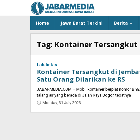
Skip
to
content
Home
Jawa Barat Terkini
Berita
Tag:
Kontainer Tersangkut
Lalulintas
Kontainer Tersangkut di Jembat
Satu Orang Dilarikan ke RS
JABARMEDIA.COM – Mobil kontainer berplat nomor B 922
talang air yang berada di Jalan Raya Bogor, tepatnya
Monday, 31 July 2023
by
Oban