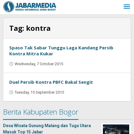
Skip
to
content
Tag:
kontra
Spaso Tak Sabar Tunggu Laga Kandang Persib
Kontra Mitra Kukar
Wednesday, 7 October 2015
by
Jaenal
Indra
Saputra
Duel Persib Kontra PBFC Bakal Sengit
Tuesday, 15 September 2015
by
Jaenal
Indra
Berita Kabupaten Bogor
Saputra
Desa Wisata Gunung Malang dan Tugu Utara
Masuk Top 15 Jabar