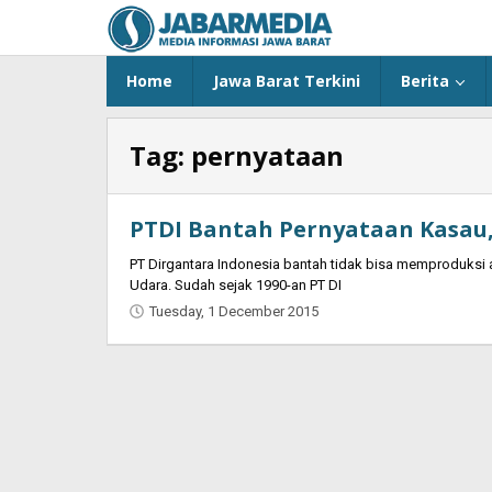
Skip
to
content
Home
Jawa Barat Terkini
Berita
Tag:
pernyataan
PTDI Bantah Pernyataan Kasau,
PT Dirgantara Indonesia bantah tidak bisa memproduksi a
Udara. Sudah sejak 1990-an PT DI
Tuesday, 1 December 2015
by
Jaenal
Indra
Saputra