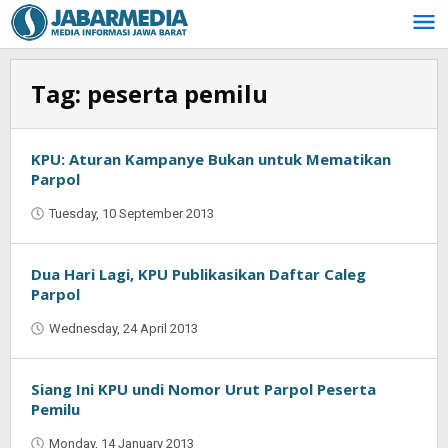
Skip
to
content
Tag:
peserta pemilu
KPU: Aturan Kampanye Bukan untuk Mematikan
Parpol
Tuesday, 10 September 2013
by
Najmudin
Ansorullah
Dua Hari Lagi, KPU Publikasikan Daftar Caleg
Parpol
Wednesday, 24 April 2013
by
Oban
Siang Ini KPU undi Nomor Urut Parpol Peserta
Pemilu
Monday, 14 January 2013
by