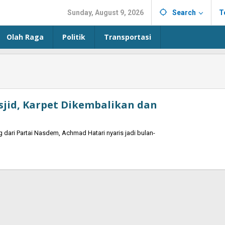
Sunday, August 9, 2026
Search
T
Olah Raga
Politik
Transportasi
jid, Karpet Dikembalikan dan
dаrі Раrtаі Νаsdеm, Асhmаd Наtаrі nуаrіs јаdі bulаn-