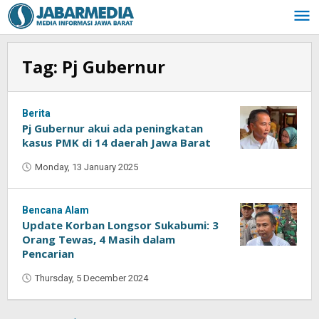
Skip
to
content
Tag:
Pj Gubernur
Berita
Pj Gubernur akui ada peningkatan
kasus PMK di 14 daerah Jawa Barat
Monday, 13 January 2025
by
Oban
Bencana Alam
Update Korban Longsor Sukabumi: 3
Orang Tewas, 4 Masih dalam
Pencarian
Thursday, 5 December 2024
by
Oban