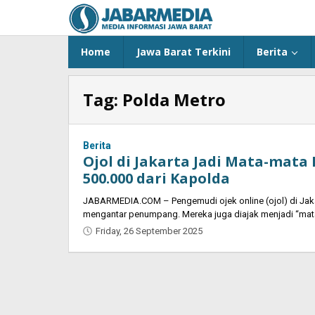
Skip
to
content
Home
Jawa Barat Terkini
Berita
Tag:
Polda Metro
Berita
Ojol di Jakarta Jadi Mata-mata 
500.000 dari Kapolda
JABARMEDIA.COM – Pengemudi ojek online (ojol) di Jakart
mengantar penumpang. Mereka juga diajak menjadi “mat
Friday, 26 September 2025
by
Oban