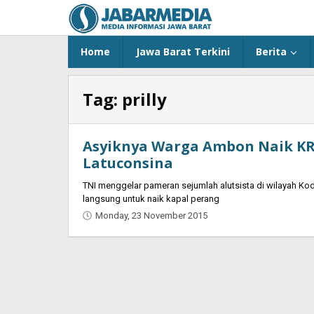
Skip
to
content
Home
Jawa Barat Terkini
Berita
Tag:
prilly
Asyiknya Warga Ambon Naik KRI
Latuconsina
TNI menggelar pameran sejumlah alutsista di wilayah K
langsung untuk naik kapal perang
Monday, 23 November 2015
by
Oban