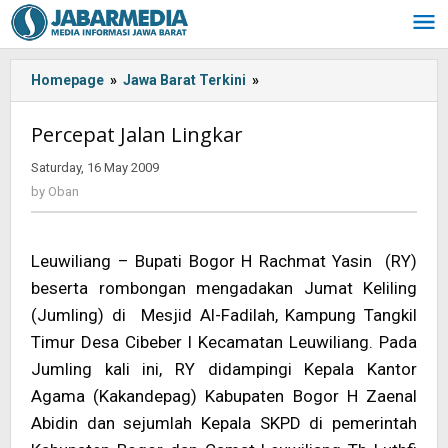
Skip
to
content
Homepage
»
Jawa Barat Terkini
»
<!-
-:IN-
-
Percepat Jalan Lingkar
>Percepat
Jalan
Saturday, 16 May 2009
by
Lingkar<!-
Oban
by
Oban
-:-
-
>
Leuwiliang – Bupati Bogor H Rachmat Yasin (RY)
beserta rombongan mengadakan Jumat Keliling
(Jumling) di Mesjid Al-Fadilah, Kampung Tangkil
Timur Desa Cibeber I Kecamatan Leuwiliang. Pada
Jumling kali ini, RY didampingi Kepala Kantor
Agama (Kakandepag) Kabupaten Bogor H Zaenal
Abidin dan sejumlah Kepala SKPD di pemerintah