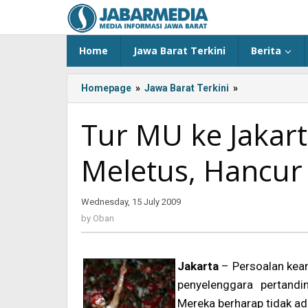
Skip
to
content
Home
Jawa Barat Terkini
Berita
Homepage
»
Jawa Barat Terkini
»
<!-
-:IN-
-
Tur MU ke Jakart
>Tur
MU
Meletus, Hancur
ke
Jakarta-
Satu
Wednesday, 15 July 2009
by
Saja
Oban
Petasan
by
Oban
Meletus,
Hancur
Nama
J
akarta
– Persoalan kea
Indonesia<!-
penyelenggara pertandi
-:-
Mereka berharap tidak ad
-