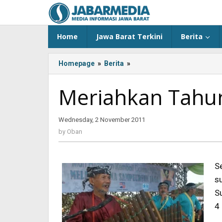
Skip
to
content
Home
Jawa Barat Terkini
Berita
Homepage
»
Berita
»
<!-
-:IN-
-
Meriahkan Tahu
>Meriahkan
Tahun
Baru
Wednesday, 2 November 2011
by
Sunda<!-
Oban
by
Oban
-:-
-
>
S
s
S
4