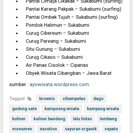
Pantai Cimaja Cikakak – Sukabumi (surfing)
Pantai Karang Pakpak – Sukabumi (surfing)
Pantai Ombak Tujuh – Sukabumi (surfing)
Pondok Halimun – Sukabumi
Curug Cibereum – Sukabumi
Curug Pareang – Sukabumi
Situ Gunung – Sukabumi
Curug Cikaso – Sukabumi
Air Panas Cisolok – Cipanas
Obyek Wisata Cibangban – Jawa Barat
sumber :
ayowisata.wordpress.com
Tagged
brownis
cihampelas
dago
gedung sate
kampoeng wisata
kampung wisata
kuliner
kuliner bandung
lalu lintas
lembang
monumen
nasution
sayuran organik
sepatu