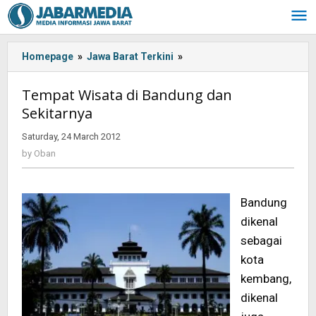
Skip
to
content
Homepage
»
Jawa Barat Terkini
»
Tempat
Wisata
di
Tempat Wisata di Bandung dan
Bandung
Sekitarnya
dan
Sekitarnya
Saturday, 24 March 2012
by
Oban
by
Oban
Bandung
dikenal
sebagai
kota
kembang,
dikenal