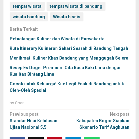
tempat wisata
tempat wisata di bandung
wisata bandung
Wisata bisnis
Berita Terkait
Petualangan Kuliner dan Wisata di Purwakarta
Rute Itinerary Kulineran Sehari Searah di Bandung Tengah
Menikmati Kuliner Khas Bandung yang Menggugah Selera
Resep Es Doger Premium: Cita Rasa Kaki Lima dengan
Kualitas Bintang Lima
Cocok untuk Keluarga! Kue Legit Enak di Bandung untuk
Oleh-Oleh Spesial
by
Oban
Post
Previous post
Next post
navigation
Standar Nilai Kelulusan
Kabupaten Bogor Siapkan
Ujian Nasional 5,5
Skenario Tarif Angkutan