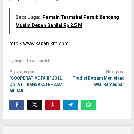
Baca Juga:
Pemain Termahal Persib Bandung
Musim Depan Senilai Rp 2,5 M
http://www.kabarukm.com
by
Najmudin Ansorullah
Post
Previous post
Next post
navigation
“COOPERATIVE FAIR” 2012
Tradisi Botram Menjelang
CATAT TRANSAKSI RP2,87
Awal Ramadhan
MILIAR