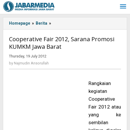
Skip
to
content
Homepage
»
Berita
»
<!-
-:IN-
-
Cooperative Fair 2012, Sarana Promosi
>Cooperative
KUMKM Jawa Barat
Fair
2012,
Thursday, 19 July 2012
by
Sarana
Najmudin
by
Najmudin Ansorullah
Promosi
Ansorullah
KUMKM
Jawa
Rangkaian
Barat<!-
-:-
kegiatan
-
Cooperative
>
Fair 2012 atau
yang ke
sembilan