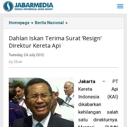
Skip
to
content
Homepage
»
Berita Nasional
»
<!-
-:IN-
-
Dahlan Iskan Terima Surat ‘Resign’
>Dahlan
Direktur Kereta Api
Iskan
Terima
Tuesday, 24 July 2012
by
Surat
Oban
by
Oban
'Resign'
Direktur
Kereta
Jakarta
– PT
Api<!-
-:-
Kereta Api
-
Indonesia (KAI)
>
dikabarkan
kehilangan salah
satu direkturnya.