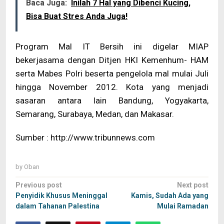
Baca Juga:
Inilah 7 Hal yang Dibenci Kucing,
Bisa Buat Stres Anda Juga!
Program Mal IT Bersih ini digelar MIAP
bekerjasama dengan Ditjen HKI Kemenhum- HAM
serta Mabes Polri beserta pengelola mal mulai Juli
hingga November 2012. Kota yang menjadi
sasaran antara lain Bandung, Yogyakarta,
Semarang, Surabaya, Medan, dan Makasar.
Sumber : http://www.tribunnews.com
by
Oban
Post
Previous post
Next post
navigation
Penyidik ​​Khusus Meninggal
Kamis, Sudah Ada yang
dalam Tahanan Palestina
Mulai Ramadan