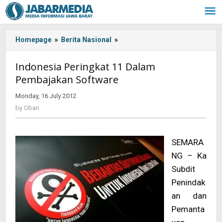
Skip
to
content
Homepage
»
Berita Nasional
»
<!-
-:IN-
-
Indonesia Peringkat 11 Dalam
>Indonesia
Pembajakan Software
Peringkat
11
Monday, 16 July 2012
by
Dalam
Oban
by
Oban
Pembajakan
Software<!-
-:-
SEMARA
-
>
NG – Ka
Subdit
Penindak
an dan
Pemanta