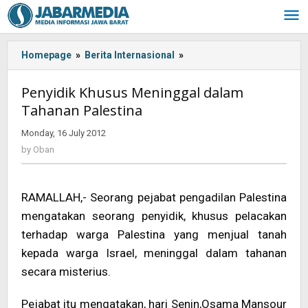
Skip
to
content
Homepage
»
Berita Internasional
»
<!-
-:IN-
-
Penyidik ​​Khusus Meninggal dalam
>Penyidik
Tahanan Palestina
Khusus
Monday, 16 July 2012
by
Meninggal
Oban
by
Oban
dalam
Tahanan
Palestina<!-
RAMALLAH,- Seorang pejabat pengadilan Palestina
-:-
-
mengatakan seorang penyidik, khusus pelacakan
>
terhadap warga Palestina yang menjual tanah
kepada warga Israel, meninggal dalam tahanan
secara misterius.
Pejabat itu mengatakan, hari Senin,Osama Mansour