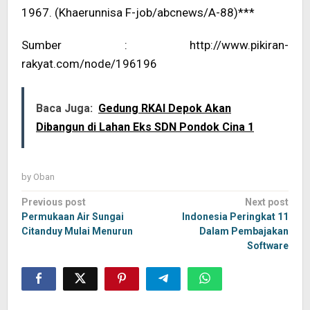
1967. (Khaerunnisa F-job/abcnews/A-88)***
Sumber : http://www.pikiran-
rakyat.com/node/196196
Baca Juga:
Gedung RKAI Depok Akan
Dibangun di Lahan Eks SDN Pondok Cina 1
by
Oban
Post
Previous post
Next post
navigation
Permukaan Air Sungai
Indonesia Peringkat 11
Citanduy Mulai Menurun
Dalam Pembajakan
Software