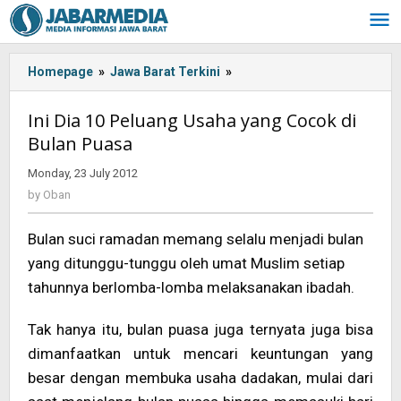
Skip
to
content
Homepage
»
Jawa Barat Terkini
»
<!-
-:IN-
-
Ini Dia 10 Peluang Usaha yang Cocok di
>Ini
Bulan Puasa
Dia
10
Monday, 23 July 2012
by
Peluang
Oban
by
Oban
Usaha
yang
Bulan suci ramadan memang selalu menjadi bulan
Cocok
di
yang ditunggu-tunggu oleh umat Muslim setiap
Bulan
tahunnya berlomba-lomba melaksanakan ibadah.
Puasa<!-
-:-
Tak hanya itu, bulan puasa juga ternyata juga bisa
-
dimanfaatkan untuk mencari keuntungan yang
>
besar dengan membuka usaha dadakan, mulai dari