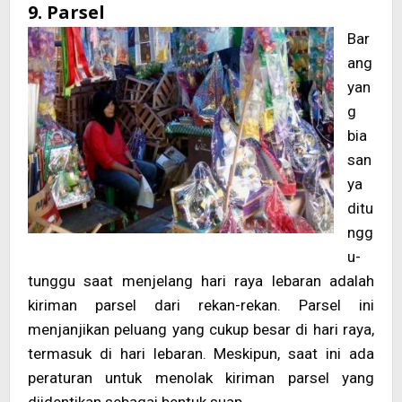
9. Parsel
Bar
ang
yan
g
bia
san
ya
ditu
ngg
u-
tunggu saat menjelang hari raya lebaran adalah
kiriman parsel dari rekan-rekan. Parsel ini
menjanjikan peluang yang cukup besar di hari raya,
termasuk di hari lebaran. Meskipun, saat ini ada
peraturan untuk menolak kiriman parsel yang