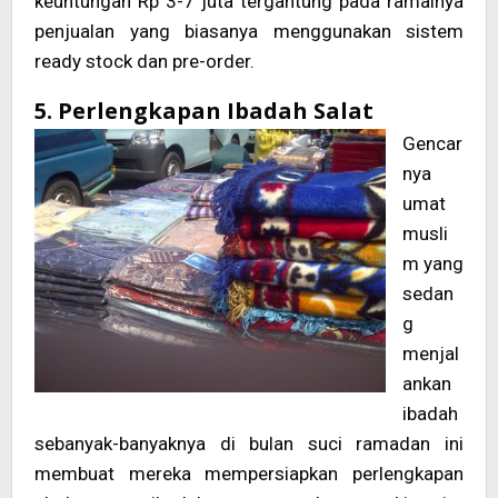
keuntungan Rp 3-7 juta tergantung pada ramainya
penjualan yang biasanya menggunakan sistem
ready stock dan pre-order.
5. Perlengkapan Ibadah Salat
Gencar
nya
umat
musli
m yang
sedan
g
menjal
ankan
ibadah
sebanyak-banyaknya di bulan suci ramadan ini
membuat mereka mempersiapkan perlengkapan