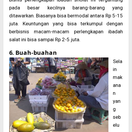
pada besar kecilnya barang-barang yang
ditawarkan. Biasanya bisa bermodal antara Rp 5-15
juta. Keuntungan yang bisa terkumpul dengan
berbisnis macam-macam perlengkapan ibadah
salat ini bisa sampai Rp 2-5 juta.
6. Buah-buahan
Sela
in
mak
ana
n
yan
g
seb
elu