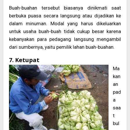
Buah-buahan tersebut biasanya dinikmati saat
berbuka puasa secara langsung atau dijadikan ke
dalam minuman. Modal yang harus dikeluarkan
untuk usaha buah-buah tidak cukup besar karena
kebanyakan para pedagang langsung mengambil
dari sumbernya, yaitu pemilik lahan buah-buahan.
7. Ketupat
Ma
kan
an
pad
a
saa
t
bul