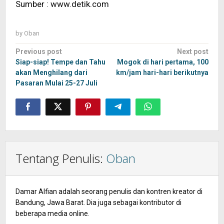
Sumber : www.detik.com
by
Oban
Post
Previous post
Next post
navigation
Siap-siap! Tempe dan Tahu
Mogok di hari pertama, 100
akan Menghilang dari
km/jam hari-hari berikutnya
Pasaran Mulai 25-27 Juli
Tentang Penulis:
Oban
Damar Alfian adalah seorang penulis dan kontren kreator di
Bandung, Jawa Barat. Dia juga sebagai kontributor di
beberapa media online.