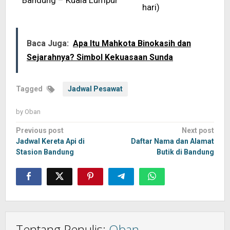
Bandung – Kuala Lumpur
hari)
Baca Juga:
Apa Itu Mahkota Binokasih dan
Sejarahnya? Simbol Kekuasaan Sunda
Tagged
Jadwal Pesawat
by
Oban
Post
Previous post
Next post
navigation
Jadwal Kereta Api di
Daftar Nama dan Alamat
Stasion Bandung
Butik di Bandung
Tentang Penulis:
Oban