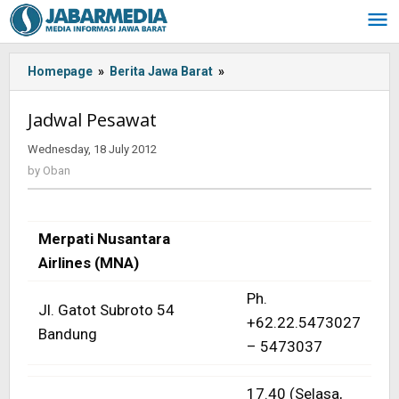
Skip
to
content
Homepage
»
Berita Jawa Barat
»
<!-
-:IN-
-
Jadwal Pesawat
>Jadwal
Pesawat<!-
Wednesday, 18 July 2012
by
-:-
Oban
by
Oban
-
>
Merpati Nusantara
Airlines (MNA)
Ph.
Jl. Gatot Subroto 54
+62.22.5473027
Bandung
– 5473037
17.40 (Selasa,