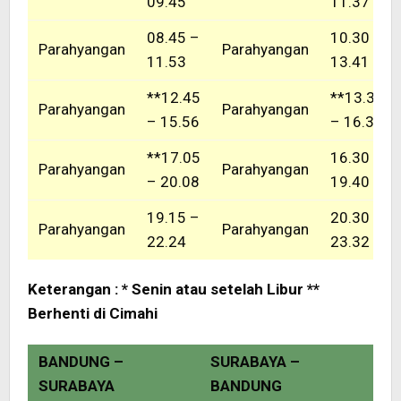
09.45
11.37
08.45 –
10.30 –
Parahyangan
Parahyangan
11.53
13.41
**12.45
**13.30
Parahyangan
Parahyangan
– 15.56
– 16.36
**17.05
16.30 –
Parahyangan
Parahyangan
– 20.08
19.40
19.15 –
20.30 –
Parahyangan
Parahyangan
22.24
23.32
Keterangan : * Senin atau setelah Libur **
Berhenti di Cimahi
BANDUNG –
SURABAYA –
SURABAYA
BANDUNG