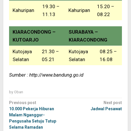
19.30 –
15.20 –
Kahuripan
Kahuripan
11.13
08.22
KIARACONDONG –
SURABAYA –
KUTOARJO
KIARACONDONG
Kutojaya
21.30 –
Kutojaya
08.25 –
Selatan
05.21
Selatan
16.08
Sumber : http://www.bandung.go.id
by
Oban
Post
Previous post
Next post
navigation
10.000 Pekerja Hiburan
Jadwal Pesawat
Malam Nganggur-
Pengusaha Setuju Tutup
Selama Ramadan