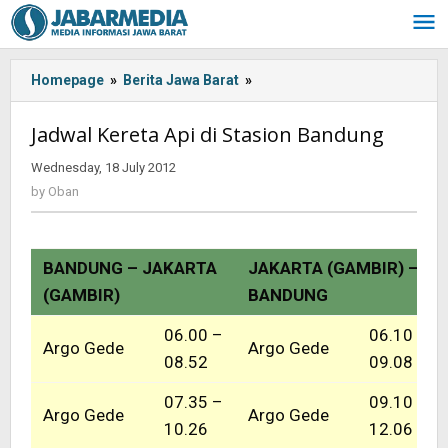
Skip
to
content
Homepage
»
Berita Jawa Barat
»
<!-
-:IN-
-
Jadwal Kereta Api di Stasion Bandung
>Jadwal
Kereta
Wednesday, 18 July 2012
by
Api
Oban
by
Oban
di
Stasion
Bandung<!-
BANDUNG – JAKARTA
JAKARTA (GAMBIR) –
-:-
-
(GAMBIR)
BANDUNG
>
06.00 –
06.10 –
Argo Gede
Argo Gede
08.52
09.08
07.35 –
09.10 –
Argo Gede
Argo Gede
10.26
12.06