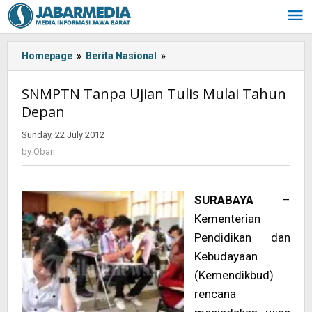
Skip
to
content
Homepage
»
Berita Nasional
»
<!-
-:IN-
-
SNMPTN Tanpa Ujian Tulis Mulai Tahun
>SNMPTN
Depan
Tanpa
Ujian
Sunday, 22 July 2012
by
Tulis
Oban
by
Oban
Mulai
Tahun
Depan<!-
SURABAYA
–
-:-
-
Kementerian
>
Pendidikan dan
Kebudayaan
(Kemendikbud)
rencana