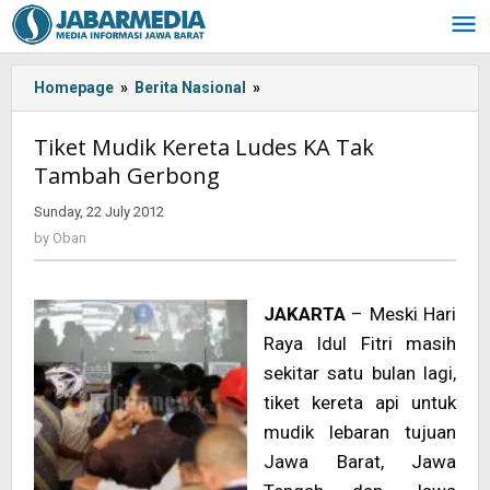
Skip
to
content
Homepage
»
Berita Nasional
»
<!-
-:IN-
-
Tiket Mudik Kereta Ludes KA Tak
>Tiket
Tambah Gerbong
Mudik
Kereta
Sunday, 22 July 2012
by
Ludes
Oban
by
Oban
KA
Tak
Tambah
JAKARTA
– Meski Hari
Gerbong<!-
-:-
Raya Idul Fitri masih
-
sekitar satu bulan lagi,
>
tiket kereta api untuk
mudik lebaran tujuan
Jawa Barat, Jawa