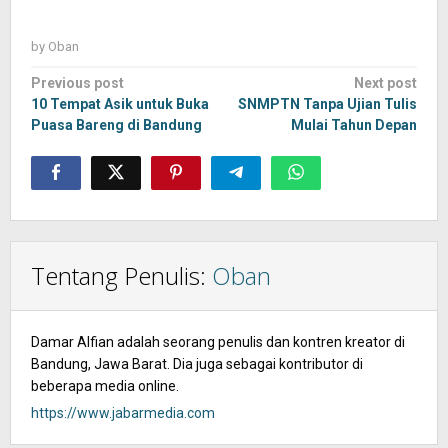
by
Oban
Post
Previous post
Next post
navigation
10 Tempat Asik untuk Buka
SNMPTN Tanpa Ujian Tulis
Puasa Bareng di Bandung
Mulai Tahun Depan
Tentang Penulis:
Oban
Damar Alfian adalah seorang penulis dan kontren kreator di
Bandung, Jawa Barat. Dia juga sebagai kontributor di
beberapa media online.
https://www.jabarmedia.com