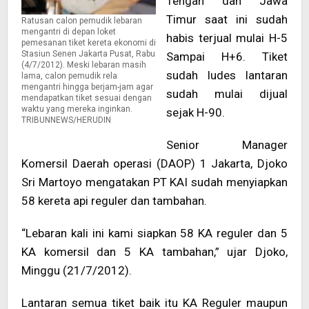
Tengah dan Jawa
Timur saat ini sudah
Ratusan calon pemudik lebaran
mengantri di depan loket
habis terjual mulai H-5
pemesanan tiket kereta ekonomi di
Stasiun Senen Jakarta Pusat, Rabu
Sampai H+6. Tiket
(4/7/2012). Meski lebaran masih
sudah ludes lantaran
lama, calon pemudik rela
mengantri hingga berjam-jam agar
sudah mulai dijual
mendapatkan tiket sesuai dengan
waktu yang mereka inginkan.
sejak H-90.
TRIBUNNEWS/HERUDIN
Senior Manager
Komersil Daerah operasi (DAOP) 1 Jakarta, Djoko
Sri Martoyo mengatakan PT KAI sudah menyiapkan
58 kereta api reguler dan tambahan.
“Lebaran kali ini kami siapkan 58 KA reguler dan 5
KA komersil dan 5 KA tambahan,” ujar Djoko,
Minggu (21/7/2012).
Lantaran semua tiket baik itu KA Reguler maupun