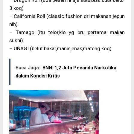
– Dragon Roll (uda pesen ni aja satu,bisa buat ber2-
3 koq)
– California Roll (classic fushion dri makanan jepun
nih)
– Tamago (itu telor,klo yg bru pertama makan
sushi)
– UNAGI (belut bakar,manis,enak,mateng koq)
Baca Juga:
BNN: 1,2 Juta Pecandu Narkotika
dalam Kondisi Kritis