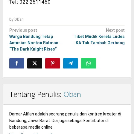
Tel : 022 2511450
by
Oban
Post
Previous post
Next post
navigation
Warga Bandung Tetap
Tiket Mudik Kereta Ludes
Antusias Nonton Batman
KA Tak Tambah Gerbong
“The Dark Knight Rises”
Tentang Penulis:
Oban
Damar Alfian adalah seorang penulis dan kontren kreator di
Bandung, Jawa Barat. Dia juga sebagai kontributor di
beberapa media online.