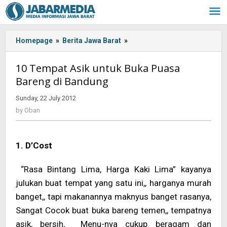
Skip
to
content
Homepage
»
Berita Jawa Barat
»
<!-
-:IN-
-
10 Tempat Asik untuk Buka Puasa
>10
Bareng di Bandung
Tempat
Asik
Sunday, 22 July 2012
by
untuk
Oban
by
Oban
Buka
Puasa
Bareng
1. D’Cost
di
Bandung<!-
“Rasa Bintang Lima, Harga Kaki Lima” kayanya
-:-
-
julukan buat tempat yang satu ini,, harganya murah
>
banget,, tapi makanannya maknyus banget rasanya,
Sangat Cocok buat buka bareng temen,, tempatnya
asik, bersih, Menu-nya cukup beragam dan