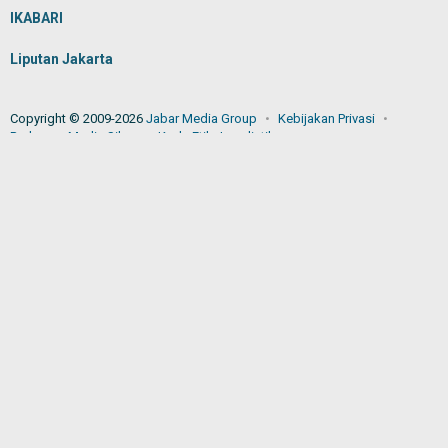
IKABARI
Liputan Jakarta
Copyright © 2009-2026
Jabar Media Group
Kebijakan Privasi
Pedoman Media Siber
Kode Etik Jurnalistik
JABARMEDIA.COM
dikenal sebagai sebuah portal berita online
yang fokus pada pemberitaan seputar wilayah Jawa Barat.
Tentang Kami
Redaksi
Hubungi Kami