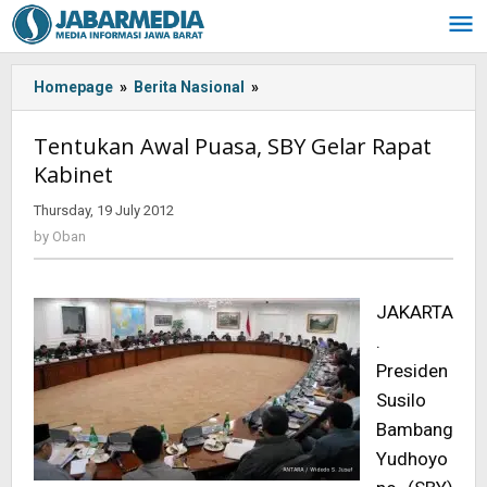
Skip
to
content
Homepage
»
Berita Nasional
»
<!-
-:IN-
-
Tentukan Awal Puasa, SBY Gelar Rapat
>Tentukan
Kabinet
Awal
Puasa,
Thursday, 19 July 2012
by
SBY
Oban
by
Oban
Gelar
Rapat
Kabinet<!-
JAKARTA
-:-
-
.
>
Presiden
Susilo
Bambang
Yudhoyo