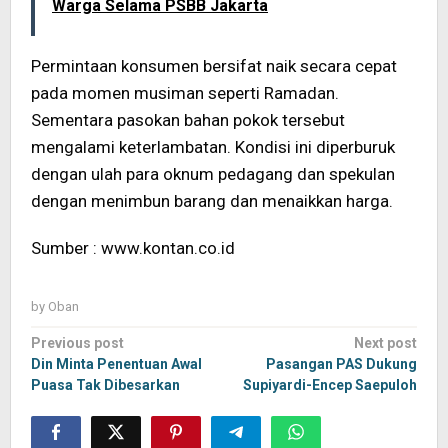
Warga Selama PSBB Jakarta
Permintaan konsumen bersifat naik secara cepat
pada momen musiman seperti Ramadan.
Sementara pasokan bahan pokok tersebut
mengalami keterlambatan. Kondisi ini diperburuk
dengan ulah para oknum pedagang dan spekulan
dengan menimbun barang dan menaikkan harga.
Sumber : www.kontan.co.id
by
Oban
Post
Previous post
Next post
navigation
Din Minta Penentuan Awal
Pasangan PAS Dukung
Puasa Tak Dibesarkan
Supiyardi-Encep Saepuloh