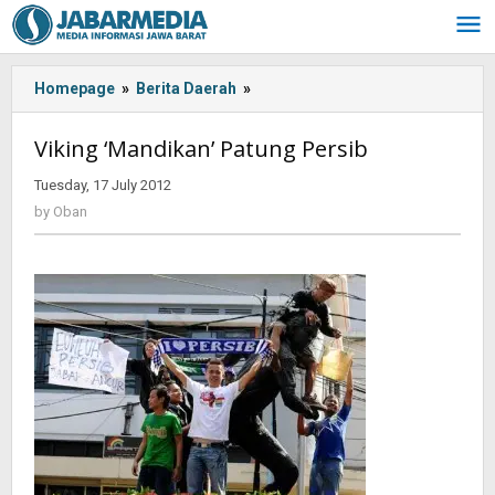
Skip
to
content
Homepage
»
Berita Daerah
»
<!-
-:IN-
-
Viking ‘Mandikan’ Patung Persib
>Viking
'Mandikan'
Tuesday, 17 July 2012
by
Patung
Oban
by
Oban
Persib<!-
-:-
-
>