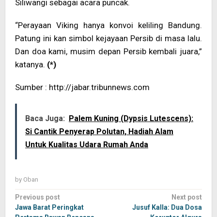
Siliwangi sebagai acara puncak.
“Perayaan Viking hanya konvoi keliling Bandung.
Patung ini kan simbol kejayaan Persib di masa lalu.
Dan doa kami, musim depan Persib kembali juara,”
katanya.
(*)
Sumber : http://jabar.tribunnews.com
Baca Juga:
Palem Kuning (Dypsis Lutescens):
Si Cantik Penyerap Polutan, Hadiah Alam
Untuk Kualitas Udara Rumah Anda
by
Oban
Post
Previous post
Next post
navigation
Jawa Barat Peringkat
Jusuf Kalla: Dua Dosa