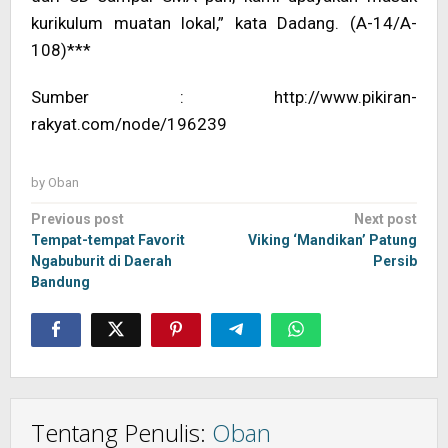
kurikulum muatan lokal,” kata Dadang. (A-14/A-
108)***
Sumber : http://www.pikiran-
rakyat.com/node/196239
by
Oban
Post
Previous post
Next post
navigation
Tempat-tempat Favorit
Viking ‘Mandikan’ Patung
Ngabuburit di Daerah
Persib
Bandung
Tentang Penulis:
Oban