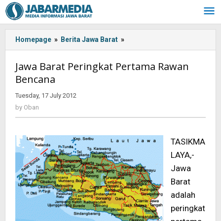
Skip
to
content
Homepage
»
Berita Jawa Barat
»
<!-
-:IN-
-
Jawa Barat Peringkat Pertama Rawan
>Jawa
Bencana
Barat
Peringkat
Tuesday, 17 July 2012
by
Pertama
Oban
by
Oban
Rawan
Bencana<!-
-:-
TASIKMA
-
>
LAYA,-
Jawa
Barat
adalah
peringkat