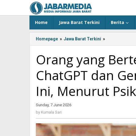
Skip
to
content
Home
Jawa Barat Terkini
Berita
Homepage
»
Jawa Barat Terkini
»
Orang
yang
Berterima
Orang yang Bert
Kasih
pada
ChatGPT dan Gem
ChatGPT
dan
Gemini
Ini, Menurut Psik
Punya
8
Kualitas
Sunday, 7 June 2026
by
Ini,
Kumala
by
Kumala Sari
Menurut
Sari
Psikologi