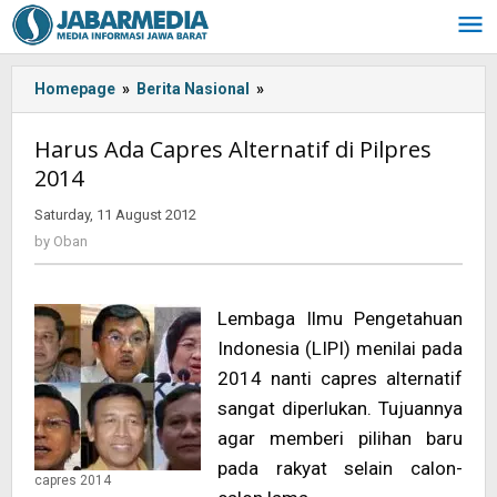
Skip
to
content
Homepage
»
Berita Nasional
»
<!-
-:IN-
-
Harus Ada Capres Alternatif di Pilpres
>Harus
2014
Ada
Capres
Saturday, 11 August 2012
by
Alternatif
Oban
by
Oban
di
Pilpres
2014
Lembaga Ilmu Pengetahuan
<!-
-:-
Indonesia (LIPI) menilai pada
-
2014 nanti capres alternatif
>
sangat diperlukan. Tujuannya
agar memberi pilihan baru
pada rakyat selain calon-
capres 2014