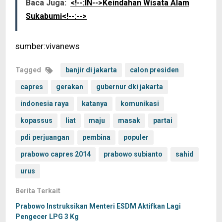
Baca Juga:
<!--:IN-->Keindahan Wisata Alam
Sukabumi<!--:-->
sumber:vivanews
Tagged
banjir di jakarta
calon presiden
capres
gerakan
gubernur dki jakarta
indonesia raya
katanya
komunikasi
kopassus
liat
maju
masak
partai
pdi perjuangan
pembina
populer
prabowo capres 2014
prabowo subianto
sahid
urus
Berita Terkait
Prabowo Instruksikan Menteri ESDM Aktifkan Lagi
Pengecer LPG 3 Kg