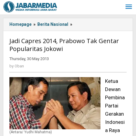
Skip
to
content
Homepage
»
Berita Nasional
»
Jadi
Capres
2014,
Jadi Capres 2014, Prabowo Tak Gentar
Prabowo
Popularitas Jokowi
Tak
Gentar
Thursday, 30 May 2013
by
Popularitas
Oban
by
Oban
Jokowi
Ketua
Dewan
Pembina
Partai
Gerakan
Indonesi
a Raya
(Antara/ Yudhi Mahatma)